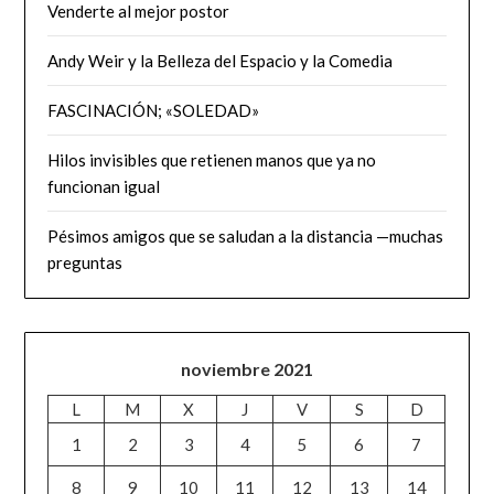
Venderte al mejor postor
Andy Weir y la Belleza del Espacio y la Comedia
FASCINACIÓN; «SOLEDAD»
Hilos invisibles que retienen manos que ya no
funcionan igual
Pésimos amigos que se saludan a la distancia —muchas
preguntas
noviembre 2021
L
M
X
J
V
S
D
1
2
3
4
5
6
7
8
9
10
11
12
13
14