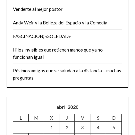
Venderte al mejor postor
Andy Weir y la Belleza del Espacio y la Comedia
FASCINACIÓN; «SOLEDAD»
Hilos invisibles que retienen manos que ya no
funcionan igual
Pésimos amigos que se saludan a la distancia —muchas
preguntas
abril 2020
L
M
X
J
V
S
D
1
2
3
4
5