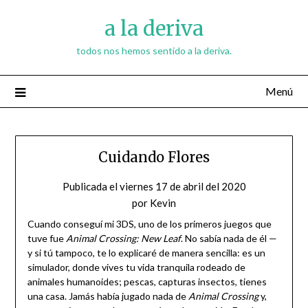
Saltar
a la deriva
al
contenido
todos nos hemos sentido a la deriva.
Menú
Cuidando Flores
Publicada el
viernes 17 de abril del 2020
por
Kevin
Cuando conseguí mi 3DS, uno de los primeros juegos que
tuve fue
Animal Crossing: New Leaf
. No sabía nada de él —
y si tú tampoco, te lo explicaré de manera sencilla: es un
simulador, donde vives tu vida tranquila rodeado de
animales humanoides; pescas, capturas insectos, tienes
una casa. Jamás había jugado nada de
Animal Crossing
y,