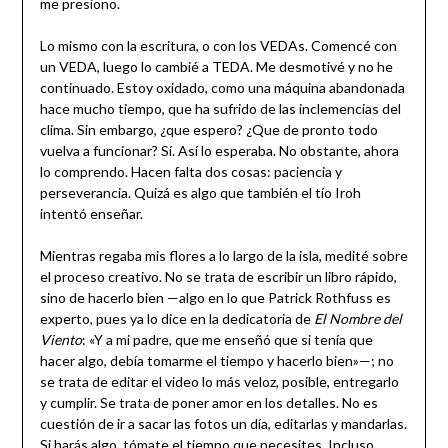
me presiono.
Lo mismo con la escritura, o con los VEDAs. Comencé con
un VEDA, luego lo cambié a TEDA. Me desmotivé y no he
continuado. Estoy oxidado, como una máquina abandonada
hace mucho tiempo, que ha sufrido de las inclemencias del
clima. Sin embargo, ¿que espero? ¿Que de pronto todo
vuelva a funcionar? Sí. Así lo esperaba. No obstante, ahora
lo comprendo. Hacen falta dos cosas: paciencia y
perseverancia. Quizá es algo que también el tío Iroh
intentó enseñar.
Mientras regaba mis flores a lo largo de la isla, medité sobre
el proceso creativo. No se trata de escribir un libro rápido,
sino de hacerlo bien —algo en lo que Patrick Rothfuss es
experto, pues ya lo dice en la dedicatoria de
El Nombre del
Viento
: «Y a mi padre, que me enseñó que si tenía que
hacer algo, debía tomarme el tiempo y hacerlo bien»—; no
se trata de editar el video lo más veloz, posible, entregarlo
y cumplir. Se trata de poner amor en los detalles. No es
cuestión de ir a sacar las fotos un día, editarlas y mandarlas.
Si harás algo, tómate el tiempo que necesites. Incluso