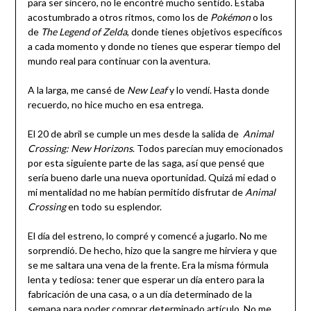
para ser sincero, no le encontré mucho sentido. Estaba
acostumbrado a otros ritmos, como los de
Pokémon
o los
de
The Legend of Zelda
, donde tienes objetivos específicos
a cada momento y donde no tienes que esperar tiempo del
mundo real para continuar con la aventura.
A la larga, me cansé de
New Leaf
y lo vendí. Hasta donde
recuerdo, no hice mucho en esa entrega.
El 20 de abril se cumple un mes desde la salida de
Animal
Crossing: New Horizons
. Todos parecían muy emocionados
por esta siguiente parte de las saga, así que pensé que
sería bueno darle una nueva oportunidad. Quizá mi edad o
mi mentalidad no me habían permitido disfrutar de
Animal
Crossing
en todo su esplendor.
El día del estreno, lo compré y comencé a jugarlo. No me
sorprendió. De hecho, hizo que la sangre me hirviera y que
se me saltara una vena de la frente. Era la misma fórmula
lenta y tediosa: tener que esperar un día entero para la
fabricación de una casa, o a un día determinado de la
semana para poder comprar determinado artículo. No me