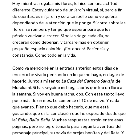
Hoy, mientras regaba mis flores, lo hice con una actitud
diferente. Estoy cuidando de un jardín virtual, sí, pero a fin
de cuentas, es mi jardín y será tan bello como yo quiera,
dependiendo de la atención que le ponga. Si corro sobre las
flores, se rompen, y tengo que esperar para que los
pétalos vuelvan a crecer. Si no las riego cada día, no
crecerán como deberían, y tardaré más en obtener
pequeño espacio colorido. ¿Entonces? Paciencia, y
constancia. Como todo en la vida.
Como ya mencioné en la entrada anterior, estos días de
encierro he vivido pensando en lo que no hago, en lugar de
hacerlo. Junto a mí tengo
La Caza del Carnero Salvaje
, de
Murakami. Si has seguido mi blog, sabrás que leo un libro a
la semana. Si voy en buena racha, dos. Con este texto llevo
poco más de un mes. Lo comencé el 10 de marzo. Y nada
que avanzo. Pienso que debo hacerlo, que me está
gustando, que es la conclusión que he esperado desde que
leí
Baila, Baila, Baila
. Muchas respuestas están entre esas
páginas, pero no logro tomarlo para seguir la aventura del
personaje principal, su novia de orejas bonitas y del Rata. Y