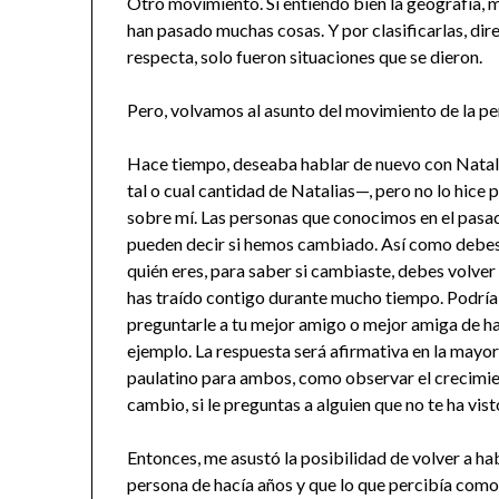
Otro movimiento. Si entiendo bien la geografía, m
han pasado muchas cosas. Y por clasificarlas, dir
respecta, solo fueron situaciones que se dieron.
Pero, volvamos al asunto del movimiento de la pe
Hace tiempo, deseaba hablar de nuevo con Natali
tal o cual cantidad de Natalias—, pero no lo hice
sobre mí. Las personas que conocimos en el pasa
pueden decir si hemos cambiado. Así como debes 
quién eres, para saber si cambiaste, debes volve
has traído contigo durante mucho tiempo. Podría 
preguntarle a tu mejor amigo o mejor amiga de hac
ejemplo. La respuesta será afirmativa en la mayorí
paulatino para ambos, como observar el crecimient
cambio, si le preguntas a alguien que no te ha vis
Entonces, me asustó la posibilidad de volver a ha
persona de hacía años y que lo que percibía como