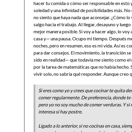
hacer tu comida o cómo ser responsable en esto 
soledad y una infinidad de posibilidades más. No o
no siento que haya nada que aconsejar. ¿Cómo lo
salgo hacia el trabajo. Al llegar, desayuno y lueg
mejor manera posible. Si voy a hacer algo, lo voy 
casa y— una pausa. Ocupo mi tiempo. Después me 
noches, pero en resumen, eso es mi vida. Así es 
para dar consejos. El movimiento, la transición s
sido en realidad— que todavía me siento como el 
por la tarea de matemáticas que no había hecho. 
vivir solo, no sabría qué responder. Aunque creo qu
Si eres como yo y crees que cocinar te quita d
comer regularmente. De preferencia, donde te d
pero yo no soy mucho de comer verduras. Y si m
interesa si hay postre.
Ligado a lo anterior, si no cocinas en casa, sie