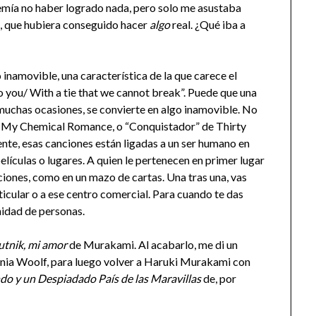
 Temía no haber logrado nada, pero solo me asustaba
o, que hubiera conseguido hacer
algo
real. ¿Qué iba a
 inamovible, una característica de la que carece el
o you/ With a tie that we cannot break”. Puede que una
 muchas ocasiones, se convierte en algo inamovible. No
 My Chemical Romance, o “Conquistador” de Thirty
nte, esas canciones están ligadas a un ser humano en
elículas o lugares. A quien le pertenecen en primer lugar
ciones, como en un mazo de cartas. Una tras una, vas
icular o a ese centro comercial. Para cuando te das
inidad de personas.
utnik, mi amor
de Murakami. Al acabarlo, me di un
nia Woolf, para luego volver a Haruki Murakami con
ndo y un Despiadado País de las Maravillas
de, por