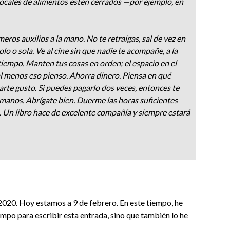
locales de alimentos estén cerrados —por ejemplo, en
ros auxilios a la mano. No te retraigas, sal de vez en
lo o sola. Ve al cine sin que nadie te acompañe, a la
u tiempo. Manten tus cosas en orden; el espacio en el
al menos eso pienso. Ahorra dinero. Piensa en qué
arte gusto. Si puedes pagarlo dos veces, entonces te
s manos. Abrígate bien. Duerme las horas suficientes
o. Un libro hace de excelente compañía y siempre estará
 2020. Hoy estamos a 9 de febrero. En este tiempo, he
mpo para escribir esta entrada, sino que también lo he