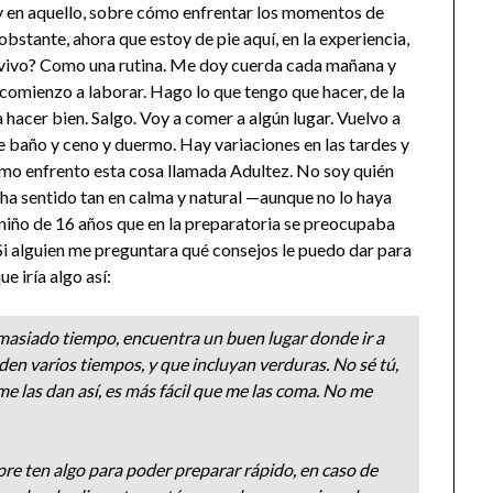
y en aquello, sobre cómo enfrentar los momentos de
bstante, ahora que estoy de pie aquí, en la experiencia,
 vivo? Como una rutina. Me doy cuerda cada mañana y
o comienzo a laborar. Hago lo que tengo que hacer, de la
a hacer bien. Salgo. Voy a comer a algún lugar. Vuelvo a
baño y ceno y duermo. Hay variaciones en las tardes y
como enfrento esta cosa llamada Adultez. No soy quién
e ha sentido tan en calma y natural —aunque no lo haya
niño de 16 años que en la preparatoria se preocupaba
Si alguien me preguntara qué consejos le puedo dar para
e iría algo así:
emasiado tiempo, encuentra un buen lugar donde ir a
en varios tiempos, y que incluyan verduras. No sé tú,
e las dan así, es más fácil que me las coma. No me
mpre ten algo para poder preparar rápido, en caso de