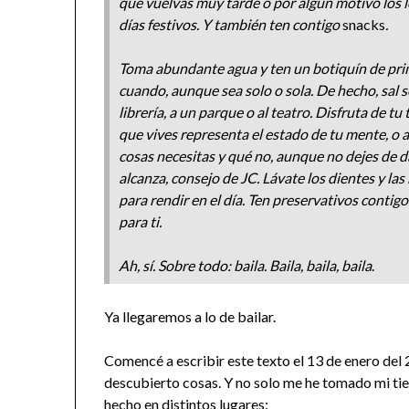
que vuelvas muy tarde o por algún motivo los 
días festivos. Y también ten contigo
snacks
.
Toma abundante agua y ten un botiquín de prime
cuando, aunque sea solo o sola. De hecho, sal so
librería, a un parque o al teatro. Disfruta de t
que vives representa el estado de tu mente, o 
cosas necesitas y qué no, aunque no dejes de d
alcanza, consejo de JC. Lávate los dientes y la
para rendir en el día. Ten preservativos contig
para ti.
Ah, sí. Sobre todo: baila. Baila, baila, baila
.
Ya llegaremos a lo de bailar.
Comencé a escribir este texto el 13 de enero del
descubierto cosas. Y no solo me he tomado mi tie
hecho en distintos lugares: