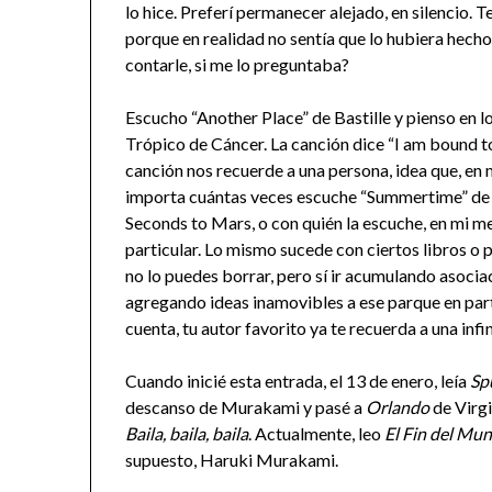
lo hice. Preferí permanecer alejado, en silencio.
porque en realidad no sentía que lo hubiera hech
contarle, si me lo preguntaba?
Escucho “Another Place” de Bastille y pienso en lo
Trópico de Cáncer. La canción dice “I am bound t
canción nos recuerde a una persona, idea que, en
importa cuántas veces escuche “Summertime” de
Seconds to Mars, o con quién la escuche, en mi me
particular. Lo mismo sucede con ciertos libros o p
no lo puedes borrar, pero sí ir acumulando asocia
agregando ideas inamovibles a ese parque en part
cuenta, tu autor favorito ya te recuerda a una inf
Cuando inicié esta entrada, el 13 de enero, leía
Sp
descanso de Murakami y pasé a
Orlando
de Virgi
Baila, baila, baila
. Actualmente, leo
El Fin del Mu
supuesto, Haruki Murakami.