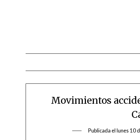
Saltar
al
contenido
Movimientos accide
C
Publicada el
lunes 10 