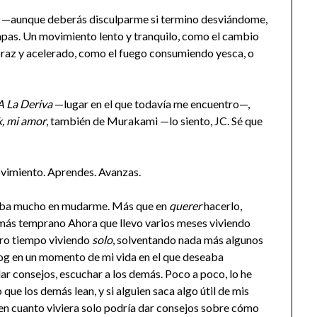
to —aunque deberás disculparme si termino desviándome,
apas. Un movimiento lento y tranquilo, como el cambio
voraz y acelerado, como el fuego consumiendo yesca, o
A La Deriva
—lugar en el que todavía me encuentro—,
k, mi amor
, también de Murakami —lo siento, JC. Sé que
ovimiento. Aprendes. Avanzas.
nsaba mucho en mudarme. Más que en
querer
hacerlo,
 más temprano Ahora que llevo varios meses viviendo
tro tiempo viviendo
solo
, solventando nada más algunos
log en un momento de mi vida en el que deseaba
ar consejos, escuchar a los demás. Poco a poco, lo he
que los demás lean, y si alguien saca algo útil de mis
 en cuanto viviera solo podría dar consejos sobre cómo