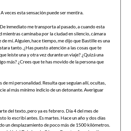
A veces esta sensación puede ser mentira.
. De inmediato me transporta al pasado, a cuando esta
ientras caminaba por la ciudad en silencio, cámara
e de mí. Alguien, hace tiempo, me dijo que Bastille es una
tara tanto. ¿Has puesto atención a las cosas que te
ue leíste una y otra vez durante un viaje? ¿Quizá una
lgo más? ¿Crees que te has movido de la persona que
 de mi personalidad. Resulta que seguían allí, ocultas,
cie al más mínimo indicio de un detonante. Averiguar
rte del texto, pero ya es febrero. Día 4 del mes de
sto lo escribí antes. Es martes. Hace un año y dos días
izando un desplazamiento de poco más de 1500 kilómetros.