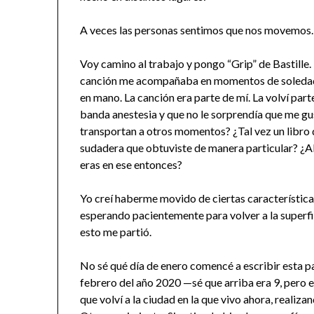
A veces las personas sentimos que nos movemos. 
Voy camino al trabajo y pongo “Grip” de Bastille
canción me acompañaba en momentos de soledad m
en mano. La canción era parte de mí. La volví part
banda anestesia y que no le sorprendía que me gus
transportan a otros momentos? ¿Tal vez un libro q
sudadera que obtuviste de manera particular? ¿A
eras en ese entonces?
Yo creí haberme movido de ciertas características
esperando pacientemente para volver a la superfi
esto me partió.
No sé qué día de enero comencé a escribir esta pa
febrero del año 2020 —sé que arriba era 9, pero e
que volví a la ciudad en la que vivo ahora, real