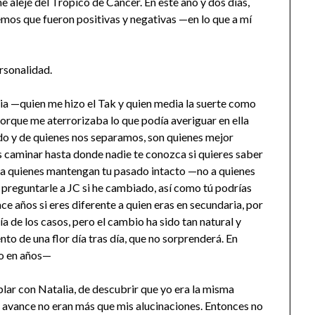
e alejé del Trópico de Cáncer. En este año y dos días,
emos que fueron positivas y negativas —en lo que a mí
rsonalidad.
a —quien me hizo el Tak y quien media la suerte como
 porque me aterrorizaba lo que podía averiguar en ella
do y de quienes nos separamos, son quienes mejor
caminar hasta donde nadie te conozca si quieres saber
r a quienes mantengan tu pasado intacto —no a quienes
preguntarle a JC si he cambiado, así como tú podrías
e años si eres diferente a quien eras en secundaria, por
a de los casos, pero el cambio ha sido tan natural y
o de una flor día tras día, que no sorprenderá. En
to en años—
blar con Natalia, de descubrir que yo era la misma
 avance no eran más que mis alucinaciones. Entonces no