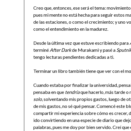
Creo que, entonces, ese será el tema: movimien
pues mi mente no está hecha para seguir estos m
de las estaciones, o como el crecimiento; y uno 
como el entendimiento en la madurez.
Desde la última vez que estuve escribiendo para
terminé
After Dark
de Murakami y pasé a
Sputni
tengo lecturas pendientes dedicadas a ti.
Terminar un libro también tiene que ver con el m
Cuando estaba por finalizar la universidad, pe
pensaba en que
tendría
que hacerlo, más tarde o
solo
, solventando mis propios gastos, luego de o
de mis gastos, no sé qué pensar. Comencé este b
compartir mi experiencia sobre cómo es crecer, d
ido convirtiendo en una especie de diario que dejo 
palabras, pues me doy por bien servido. Creí que